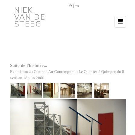
fr
|
en
NIEK
VAN DE
STEEG
Suite de l'histoire...
Exposition au Centre d'Art Contemporain Le Quartier, à Quimper,
du 8
avril au 18 juin
2000
.