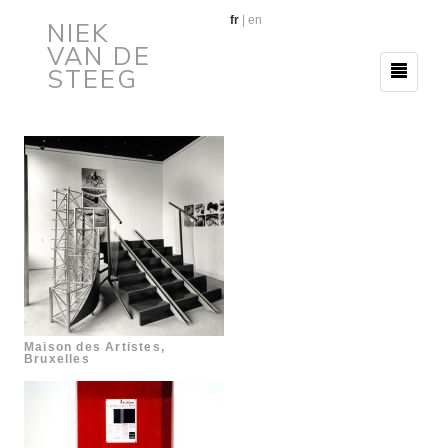
fr
|
en
NIEK
VAN DE
STEEG
Maison des Artistes,
Bruxelles