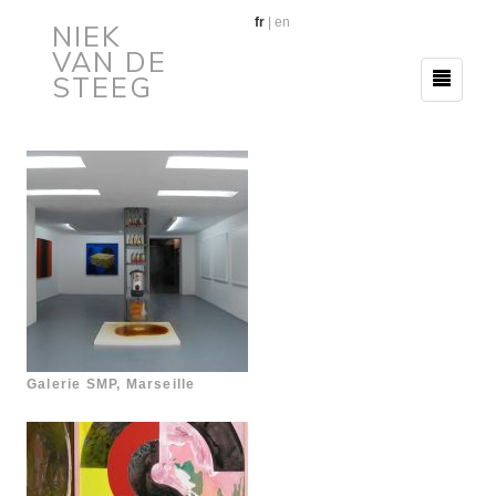
fr
|
en
NIEK
VAN DE
STEEG
Galerie SMP, Marseille