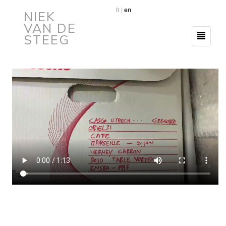
fr
|
en
NIEK
VAN DE
STEEG