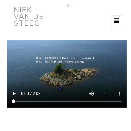
fr
|
en
NIEK
VAN DE
STEEG